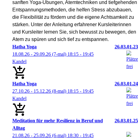
sanften Yoga-Übungen, Atemtechniken und tiefgehenden
Entspannungsmethoden, die helfen Stress abzubauen,
die Flexibilität zu fördern und die eigene Achtsamkeit zu
stärken. Unter der Anleitung erfahrener Kursleiterinnen
und Kursleiter lernen Sie, sich bewusst zu bewegen, den
Atem zu spüren und sich tief zu entspannen.
Hatha Yoga
26.03.01.23
18.08.26 - 29.09.26
(7-mal)
18:15
- 19:45
Kandel
Hatha Yoga
26.03.01.24
27.10.26 - 15.12.26
(8-mal)
18:15
- 19:45
Kandel
Meditation für mehr Resilienz in Beruf und
26.03.01.25
Alltag
21.08.26 - 25.09.26
(6-mal)
18:30
- 19:45