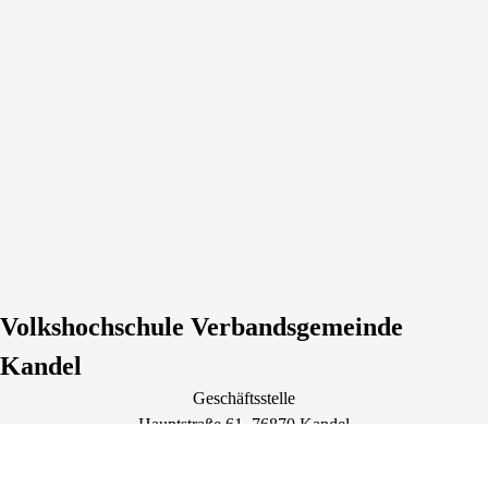
Volkshochschule Verbandsgemeinde
Kandel
Geschäftsstelle
Hauptstraße
61
, 76870
Kandel
Deutschland
Tel.: +49 7275 95273