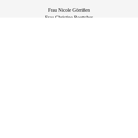
Frau Nicole Görrißen
Frau Christine Boettcher
Reguläre Geschäftszeiten:
Montag bis Freitag:
09:00 - 12:00 Uhr