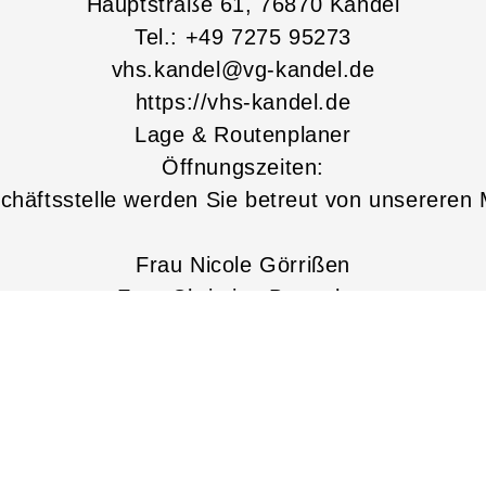
Hauptstraße
61
, 76870
Kandel
Tel.: +49 7275 95273
vhs.kandel@vg-kandel.de
https://vhs-kandel.de
Lage & Routenplaner
Öffnungszeiten:
chäftsstelle werden Sie betreut von unsereren M
Frau Nicole Görrißen
Frau Christine Boettcher
Reguläre Geschäftszeiten:
Montag bis Freitag:
09:00 - 12:00 Uhr