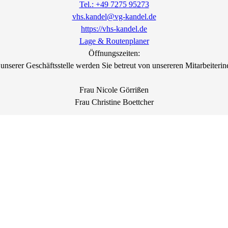
Tel.: +49 7275 95273
vhs.kandel@vg-kandel.de
https://vhs-kandel.de
Lage & Routenplaner
Öffnungszeiten:
 unserer Geschäftsstelle werden Sie betreut von unsereren Mitarbeiterin
Frau Nicole Görrißen
Frau Christine Boettcher
Reguläre Geschäftszeiten:
Montag bis Freitag:
09:00 - 12:00 Uhr